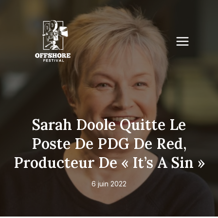
Skip
to
content
Sarah Doole Quitte Le
Poste De PDG De Red,
Producteur De « It’s A Sin »
6 juin 2022