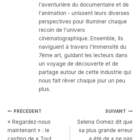
l'aventurière du documentaire et de
l'animation - unissent leurs diverses
perspectives pour illuminer chaque
recoin de l'univers
cinématographique. Ensemble, ils
naviguent à travers l'immensité du
7ème art, guidant les lecteurs dans
un voyage de découverte et de
partage autour de cette industrie qui
nous fait rêver chaque jour un peu
plus.
Navigation
PRÉCÉDENT
SUIVANT
« Regardez-nous
Selena Gomez dit que
De
maintenant » : le
sa plus grande erreur
L’article
casting de « Tout,
a été de « ne pas