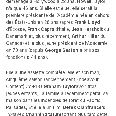
déménagé à Hollywood à 22 ans, Howell Taylor
n’a que 46 ans. Si elle est élue, elle serait la
première présidente de l’Académie née en dehors
des États-Unis en 28 ans (après
Frank Lloyd
d’Écosse,
Frank Capra
d’Italie,
Jean Hersholt
du
Danemark et, plus récemment,
Arthur Hiller
du
Canada) et le plus jeune président de l’Académie
en 70 ans (depuis
George Seaton
a pris ses
fonctions à 44 ans).
Elle a une assiette complète: elle et son mari,
cinquième saison (anciennement Endeavour
Content) Co-PDG
Graham Taylor
avoir trois
jeunes enfants; La famille a récemment perdu sa
maison dans les incendies de forêt du Pacific
Palisades; Et elle a un film,
Derek Cianfrance
‘s
Toit
avec
Channing tatum
sortant plus tard cette