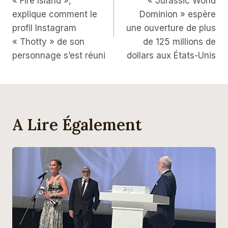
« Fire Island »,
« Jurassic World
L’article
explique comment le
Dominion » espère
profil Instagram
une ouverture de plus
« Thotty » de son
de 125 millions de
personnage s’est réuni
dollars aux États-Unis
A Lire Également