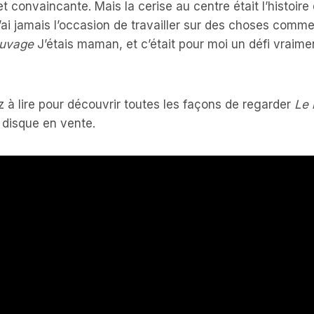
 convaincante. Mais la cerise au centre était l’histoi
’ai jamais l’occasion de travailler sur des choses comm
auvage
J’étais maman, et c’était pour moi un défi vraimen
 à lire pour découvrir toutes les façons de regarder
Le 
e disque en vente.