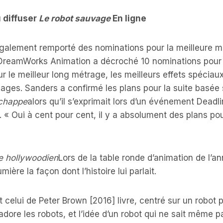
ù diffuser
Le robot sauvage
En ligne
galement remporté des nominations pour la meilleure mu
re DreamWorks Animation a décroché 10 nominations pour
le meilleur long métrage, les meilleurs effets spéciaux 
ges. Sanders a confirmé les plans pour la suite basée s
échappe
alors qu’il s’exprimait lors d’un événement Dead
. « Oui à cent pour cent, il y a absolument des plans po
te hollywoodien
Lors de la table ronde d’animation de l’an
mière la façon dont l’histoire lui parlait.
t celui de Peter Brown [2016] livre, centré sur un robot 
’adore les robots, et l’idée d’un robot qui ne sait même p