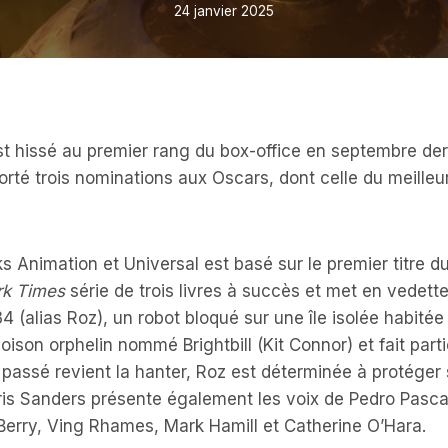
24 janvier 2025
st hissé au premier rang du box-office en septembre der
mporté trois nominations aux Oscars, dont celle du meille
 Animation et Universal est basé sur le premier titre du 
k Times
série de trois livres à succès et met en vedett
4 (alias Roz), un robot bloqué sur une île isolée habité
 oison orphelin nommé Brightbill (Kit Connor) et fait pa
passé revient la hanter, Roz est déterminée à protéger 
hris Sanders présente également les voix de Pedro Pascal,
Berry, Ving Rhames, Mark Hamill et Catherine O’Hara.