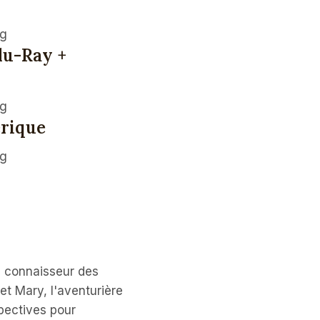
lu-Ray +
érique
e connaisseur des
et Mary, l'aventurière
spectives pour