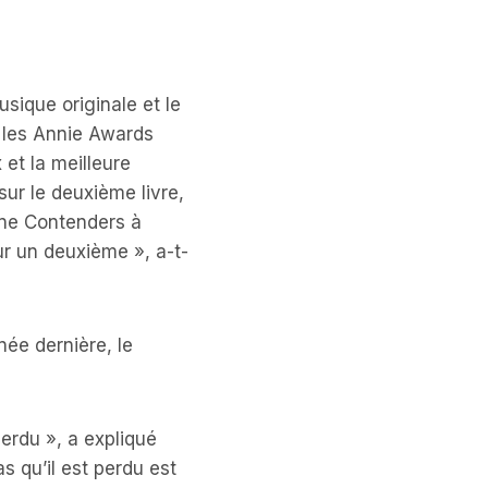
sique originale et le
 les Annie Awards
et la meilleure
ur le deuxième livre,
line Contenders à
ur un deuxième », a-t-
née dernière, le
perdu », a expliqué
as qu’il est perdu est