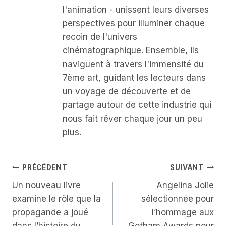
l'animation - unissent leurs diverses
perspectives pour illuminer chaque
recoin de l'univers
cinématographique. Ensemble, ils
naviguent à travers l'immensité du
7ème art, guidant les lecteurs dans
un voyage de découverte et de
partage autour de cette industrie qui
nous fait rêver chaque jour un peu
plus.
Navigation
PRÉCÉDENT
SUIVANT
Un nouveau livre
Angelina Jolie
De
examine le rôle que la
sélectionnée pour
L’article
propagande a joué
l’hommage aux
dans l’histoire du
Gotham Awards pour