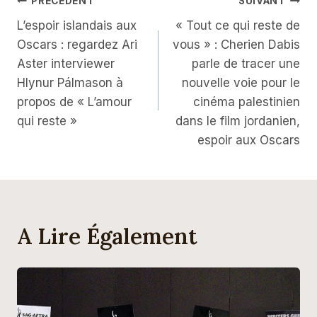
Navigation
PRÉCÉDENT
SUIVANT
L’espoir islandais aux
« Tout ce qui reste de
De
Oscars : regardez Ari
vous » : Cherien Dabis
L’article
Aster interviewer
parle de tracer une
Hlynur Pálmason à
nouvelle voie pour le
propos de « L’amour
cinéma palestinien
qui reste »
dans le film jordanien,
espoir aux Oscars
A Lire Également