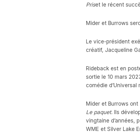
Pris
et le récent suc
Mider et Burrows ser
Le vice-président exé
créatif, Jacqueline Ga
Rideback est en post
sortie le 10 mars 202
comédie d’Universal m
Mider et Burrows ont 
Le paquet
. Ils dével
vingtaine d’années, 
WME et Silver Lake E