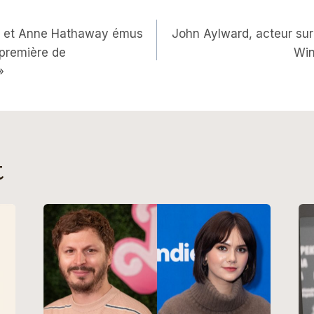
on
y et Anne Hathaway émus
John Aylward, acteur sur
 première de
Win
»
t