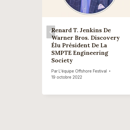
on
Renard T. Jenkins De
le De
Warner Bros. Discovery
era Une
Élu Président De La
n Du
SMPTE Engineering
reeland
Society
Par
L'équipe Offshore Festival
19 octobre 2022
l