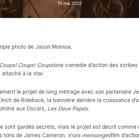
19 mai 2022
triple photo de Jason Momoa.
Coups! Coups! Coups!
une comédie d’action des scribes
attaché à la star.
ment le projet de long métrage avec son partenaire Jef
rich de Rideback, la bannière derrière la croissance d’un
nominé aux Oscars,
Les Deux Papes.
oire sont gardés secrets, mais le projet est décrit comm
 des tons de James Cameron.
Vrais mensonges
film d’act