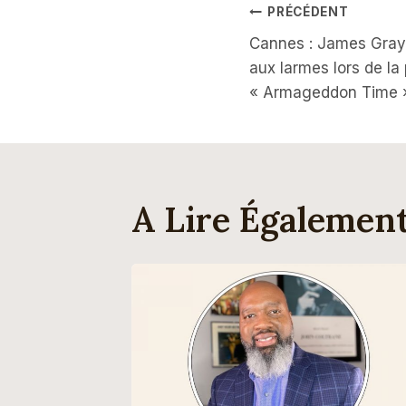
Navigati
PRÉCÉDENT
Cannes : James Gra
De
aux larmes lors de la
« Armageddon Time 
L’article
A Lire Égalemen