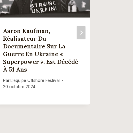
Aaron Kaufman,
Jenna 
Réalisateur Du
L’appar
Documentaire Sur La
Dans « 
Guerre En Ukraine «
Est No
Superpower », Est Décédé
Incroy
À 51 Ans
Mais I
Talent
Par
L'équipe Offshore Festival
20 octobre 2024
Par
L'équip
9 mars 20