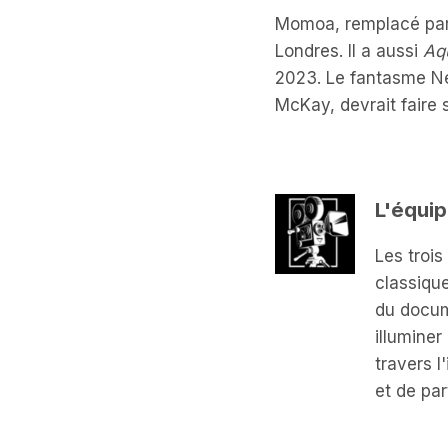
Momoa, remplacé par
Londres. Il a aussi
Aq
2023. Le fantasme N
McKay, devrait faire 
L'équip
Les troi
classiqu
du docum
illumine
travers 
et de par