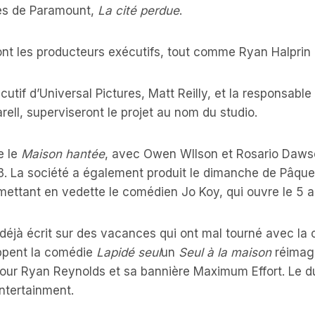
cès de Paramount,
La cité perdue
.
ont les producteurs exécutifs, tout comme Ryan Halprin
cutif d’Universal Pictures, Matt Reilly, et la responsab
rell, superviseront le projet au nom du studio.
e le
Maison hantée
, avec Owen WIlson et Rosario Daws
3. La société a également produit le dimanche de Pâques
ettant en vedette le comédien Jo Koy, qui ouvre le 5 a
déjà écrit sur des vacances qui ont mal tourné avec la 
oppent la comédie
Lapidé seul
un
Seul à la maison
réimagi
pour Ryan Reynolds et sa bannière Maximum Effort. Le d
ntertainment.