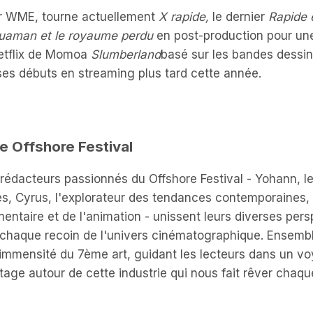
 WME, tourne actuellement
X rapide,
le dernier
Rapide e
uaman et le royaume perdu
en post-production pour une
etflix de Momoa
Slumberland
basé sur les bandes dessi
ses débuts en streaming plus tard cette année.
e Offshore Festival
s rédacteurs passionnés du Offshore Festival - Yohann, l
es, Cyrus, l'explorateur des tendances contemporaines, 
entaire et de l'animation - unissent leurs diverses per
r chaque recoin de l'univers cinématographique. Ensembl
l'immensité du 7ème art, guidant les lecteurs dans un 
tage autour de cette industrie qui nous fait rêver chaqu