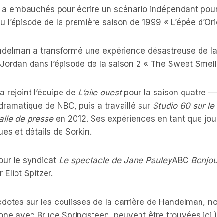
les a embauchés pour écrire un scénario indépendant po
u l’épisode de la première saison de 1999 « L’épée d’Ori
ndelman a transformé une expérience désastreuse de la 
Jordan dans l’épisode de la saison 2 « The Sweet Smell 
 rejoint l’équipe de
L’aile ouest
pour la saison quatre —
 dramatique de NBC, puis a travaillé sur
Studio 60 sur le
alle de presse
en 2012. Ses expériences en tant que jour
es et détails de Sorkin.
pour le syndicat
Le spectacle de Jane Pauley
ABC
Bonjou
 Eliot Spitzer.
otes sur les coulisses de la carrière de Handelman, no
one avec Bruce Springsteen, peuvent être trouvées ici.)