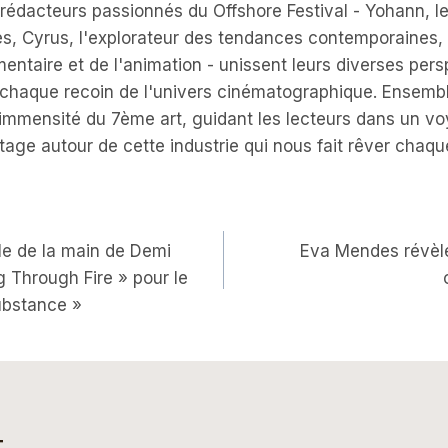
s rédacteurs passionnés du Offshore Festival - Yohann, l
es, Cyrus, l'explorateur des tendances contemporaines, 
entaire et de l'animation - unissent leurs diverses per
r chaque recoin de l'univers cinématographique. Ensembl
l'immensité du 7ème art, guidant les lecteurs dans un 
tage autour de cette industrie qui nous fait rêver chaqu
on
le de la main de Demi
Eva Mendes révèle 
 Through Fire » pour le
ubstance »
t