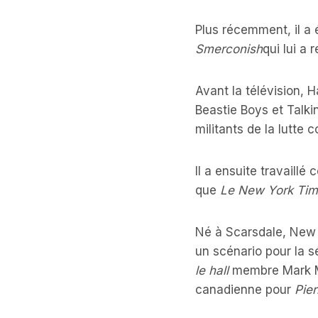
Plus récemment, il a
Smerconish
qui lui a
Avant la télévision, 
Beastie Boys et Talki
militants de la lutte
Il a ensuite travaill
que
Le New York Ti
Né à Scarsdale, New Yo
un scénario pour la s
le hall
membre Mark McK
canadienne pour
Pier