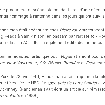
 été producteur et scénariste pendant près d’une décenn
 rendu hommage à l’antenne dans les jours qui ont suivi s
Handelman était scénariste chez
Pierre roulante
couvrant 
ng Heads à Sam Kinison, en passant par l’artiste folk How
 contre le sida ACT UP. Il a également édité des numéros
é comme rédacteur artistique pour
Vogue
et a écrit pour de
mes
,
New York
revue,
GQ
,
Détails
,
Première
et
Espionner
rk, le 23 avril 1961, Handelman a fait irruption à la tél
érie télévisée de HBO.
Le spectacle de Larry Sanders
av
inney. (Handleman avait écrit un article sur l’émissio
re roulante
en 1988.)