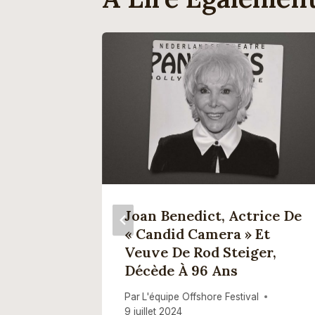
l’s Drag
Joan Benedict, Actrice De
ties,
« Candid Camera » Et
tes De
Veuve De Rod Steiger,
Revry
Décède À 96 Ans
Par
L'équipe Offshore Festival
9 juillet 2024
l