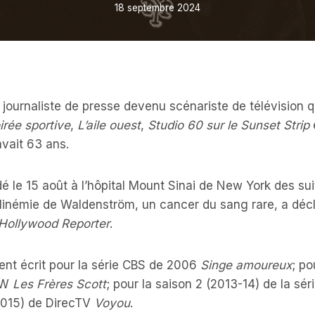
18 septembre 2024
ournaliste de presse devenu scénariste de télévision qui
irée sportive
,
L’aile ouest
,
Studio 60 sur le Sunset Strip
avait 63 ans.
 le 15 août à l’hôpital Mount Sinai de New York des su
ulinémie de Waldenström, un cancer du sang rare, a décl
Hollywood Reporter
.
t écrit pour la série CBS de 2006
Singe amoureux
; po
 CW
Les Frères Scott
; pour la saison 2 (2013-14) de la sé
(2015) de DirecTV
Voyou
.