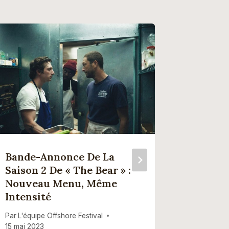
Bande-Annonce De La
Commen
Saison 2 De « The Bear » :
Direct 
Nouveau Menu, Même
« SNL »
Intensité
Animer
D’adie
Par
L'équipe Offshore Festival
15 mai 2023
Par
L'équip