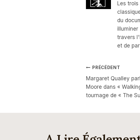
Les troi
classiqu
du docum
illumine
travers 
et de par
Navigati
PRÉCÉDENT
Margaret Qualley par
De
Moore dans « Walking
tournage de « The S
L’article
A Lire Égalemen