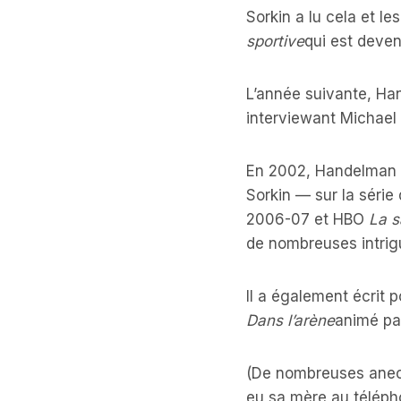
Sorkin a lu cela et 
sportive
qui est deven
L’année suivante, Ha
interviewant Michael 
En 2002, Handelman a
Sorkin — sur la série
2006-07 et HBO
La s
de nombreuses intrigu
Il a également écrit 
Dans l’arène
animé par
(De nombreuses anecd
eu sa mère au téléph